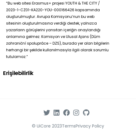
“Bu web sitesi Erasmus+ projesi YOUTH & THE CITY /
2023-1-CZ01-KA220-YOU-000166426 kapsamında
oluşturulmuştur. Avrupa Komisyonu’nun bu web
sitesinin oluşturulmasına verdiği destek, yalnızca
yazarların görüşlerini yansıtan içeriğin onaylandığı
anlamına gelmez. Komisyon ve Ulusal Ajans (Dům
zahraniční spolupráce – DZS), burada yer alan bilgilerin
herhangi bir şekilde kullanılmasıyla ilgili olarak sorumlu
tutulamaz.”
Erişilebilirlik
© UiCore 2023
Terms
Privacy Policy