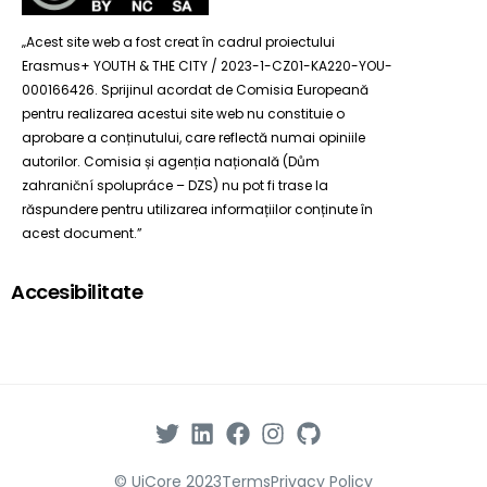
„Acest site web a fost creat în cadrul proiectului
Erasmus+ YOUTH & THE CITY / 2023-1-CZ01-KA220-YOU-
000166426. Sprijinul acordat de Comisia Europeană
pentru realizarea acestui site web nu constituie o
aprobare a conținutului, care reflectă numai opiniile
autorilor. Comisia și agenția națională (Dům
zahraniční spolupráce – DZS) nu pot fi trase la
răspundere pentru utilizarea informațiilor conținute în
acest document.”
Accesibilitate
© UiCore 2023
Terms
Privacy Policy