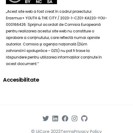
„Acest site web a fost creat în cadrul proiectului
Erasmus+ YOUTH & THE CITY / 2023-1-CZ01-KA220-YOU-
000166426. Sprijinul acordat de Comisia Europeană
pentru realizarea acestui site web nu constituie o
aprobare a conținutului, care reflectă numai opiniile
autorilor. Comisia și agenția națională (Dům
zahraniční spolupráce – DZS) nu pot fi trase la
răspundere pentru utilizarea informațiilor conținute în
acest document.”
Accesibilitate
© UiCore 2023
Terms
Privacy Policy