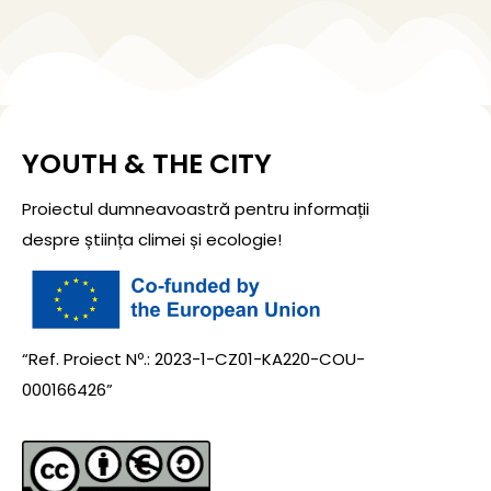
YOUTH & THE CITY
Proiectul dumneavoastră pentru informații
despre știința climei și ecologie!
“Ref. Proiect Nº.: 2023-1-CZ01-KA220-COU-
000166426”