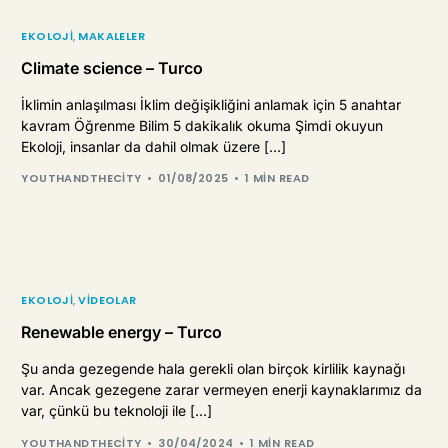
EKOLOJI
,
MAKALELER
Climate science – Turco
İklimin anlaşılması İklim değişikliğini anlamak için 5 anahtar
kavram Öğrenme Bilim 5 dakikalık okuma Şimdi okuyun
Ekoloji, insanlar da dahil olmak üzere […]
YOUTHANDTHECITY
01/08/2025
1 MIN READ
EKOLOJI
,
VIDEOLAR
Renewable energy – Turco
Şu anda gezegende hala gerekli olan birçok kirlilik kaynağı
var. Ancak gezegene zarar vermeyen enerji kaynaklarımız da
var, çünkü bu teknoloji ile […]
YOUTHANDTHECITY
30/04/2024
1 MIN READ