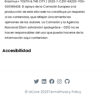
Erasmus+ YOUTH & THE CITY / 2023-1-CZ01-KA220-YOU-
000166426. El apoyo de la Comisión Europea a la
producción de este sitio web no constituye un respaldo
a los contenidos, que reflejan únicamente las
opiniones de los autores. La Comisión y la Agencia
Nacional (Dům zahraniční spolupráce – DZS) no se
hacen responsables del uso que pueda hacerse de la
información aquí contenida».
Accesibilidad
© UiCore 2023
Terms
Privacy Policy