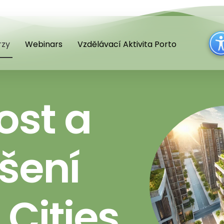
rzy
Webinars
Vzdělávací Aktivita Porto
ost a
šení
Cities