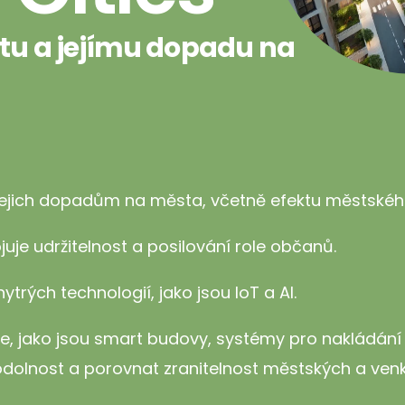
u a jejímu dopadu na
jich dopadům na města, včetně efektu městského
juje udržitelnost a posilování role občanů.
trých technologií, jako jsou IoT a AI.
e, jako jsou smart budovy, systémy pro nakládání
odolnost a porovnat zranitelnost městských a venk