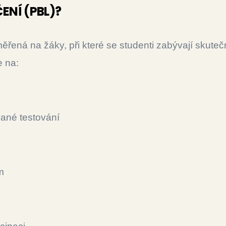
ENÍ (PBL)?
řená na žáky, při které se studenti zabývají skuteč
e na:
vané testování
m