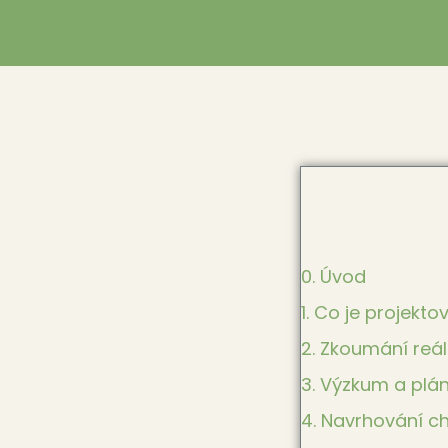
0. Úvod
1. Co je projekto
2. Zkoumání reá
3. Výzkum a plá
4. Navrhování ch