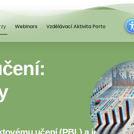
rzy
Webinars
Vzdělávací Aktivita Porto
učení:
y
ktovému učení (PBL) a jeho