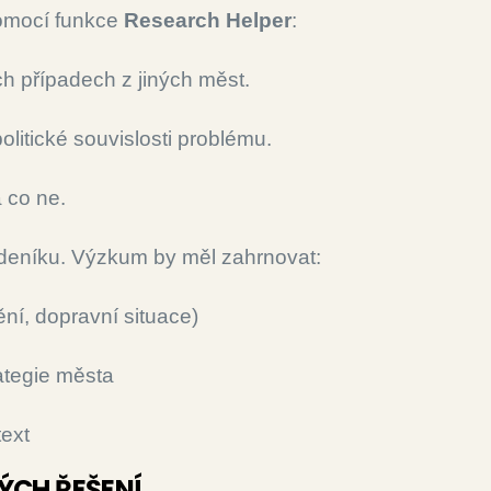
omocí funkce
Research Helper
:
ch případech z jiných měst.
 politické souvislosti problému.
a co ne.
 deníku. Výzkum by měl zahrnovat:
ění, dopravní situace)
rategie města
text
ÝCH ŘEŠENÍ