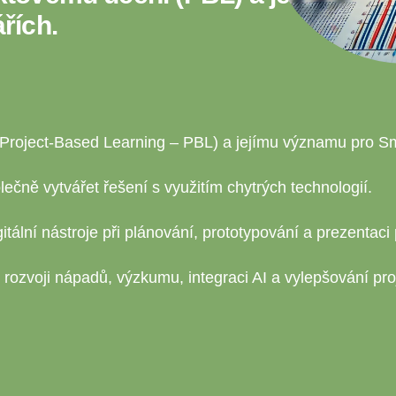
řích.
roject-Based Learning – PBL) a jejímu významu pro Sma
čně vytvářet řešení s využitím chytrých technologií.
gitální nástroje při plánování, prototypování a prezentaci 
 rozvoji nápadů, výzkumu, integraci AI a vylepšování pro