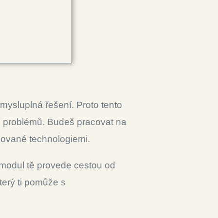
í smysluplná řešení. Proto tento
ch problémů. Budeš pracovat na
rmované technologiemi.
o modul tě provede cestou od
 který ti pomůže s