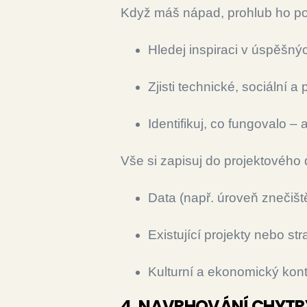
Když máš nápad, prohlub ho p
Hledej inspiraci v úspěšný
Zjisti technické, sociální a
Identifikuj, co fungovalo – 
Vše si zapisuj do projektového
Data (např. úroveň znečišt
Existující projekty nebo st
Kulturní a ekonomický kon
4. NAVRHOVÁNÍ CHYTR