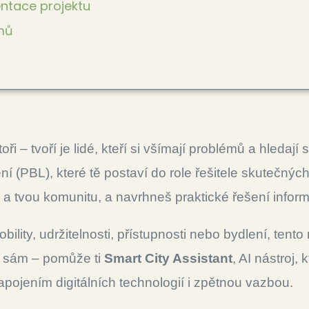
entace projektu
jmů
oři – tvoří je lidé, kteří si všímají problémů a hledaj
í (PBL), které tě postaví do role řešitele skutečný
be a tvou komunitu, a navrhneš praktické řešení info
ility, udržitelnosti, přístupnosti nebo bydlení, tent
o sám – pomůže ti
Smart City Assistant
, AI nástroj,
ojením digitálních technologií i zpětnou vazbou.