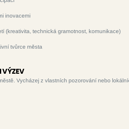
cipaci
ými inovacemi
etí (kreativita, technická gramotnost, komunikace)
tivní tvůrce města
H VÝZEV
stě. Vycházej z vlastních pozorování nebo lokální