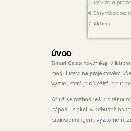
5. Revize a prez
6. Slovníček po
7. Aktivita
ÚVOD
Smart Cities nevznikají v laborat
modul staví na projektovém učen
výzvě, která je důležitá pro te
Ať už se rozhodneš pro téma mob
nápadu k akci. A nebudeš na t
brainstormingem, výzkumem, zap