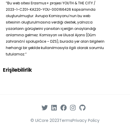
“Bu web sitesi Erasmus+ projesi YOUTH & THE CITY /
2023-1-CZ01-KA220-YOU-000166426 kapsamında
oluşturulmuştur. Avrupa Komisyonu’nun bu web
sitesinin oluşturulmasına verdiği destek, yalnızca
yazarların görüşlerini yansıtan içeriğin onaylandığı
anlamına gelmez. Komisyon ve Ulusal Ajans (Dům
zahraniční spolupráce – DZS), burada yer alan bilgilerin
herhangi bir şekilde kullanılmasıyla ilgili olarak sorumlu
tutulamaz.”
Erişilebilirlik
© UiCore 2023
Terms
Privacy Policy