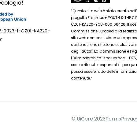
’ecologia!
“Questo sito web è stato creato nel
progetto Erasmus+ YOUTH & THE CIT
CZ01-KA220-YOU-000166426. Il sos
Nº.: 2023-1-CZ01-KA220-
Commissione Europea alla realizza
sito web non costituisce un’approv
6”
contenuti, che riflettono esclusivam
degli autori. La Commissione e l’A
(Dům zahraniční spolupráce – DZS
essere ritenute responsabili per qua
possa essere fatto delle informazio
contenute.”
© UiCore 2023
Terms
Privac