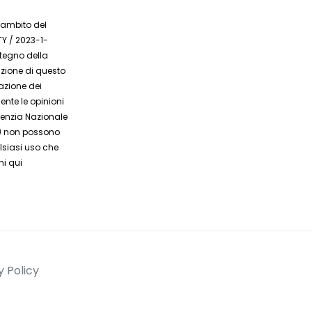
l’ambito del
Y / 2023-1-
tegno della
zione di questo
azione dei
ente le opinioni
genzia Nazionale
) non possono
lsiasi uso che
ni qui
y Policy