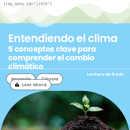
[rmp_menu id="11419"]
Entendiendo el clima
5 conceptos clave para
comprender el cambio
climático
Lectura de 5 min
Aprende
Ciencia
Leer ahora