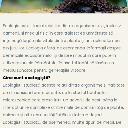
Ecologia este studiul relațiilor dintre organismele vii, inclusiv
oamenii, și mediul fizic în care trăiesc; ea urmărește să
înțeleagă legăturile vitale dintre plante și animale și lumea
din jurul lor. Ecologia oferă, de asemenea, informații despre
beneficiile ecosistemelor și despre modul în care putem
utiliza resursele Pământului în așa fel încât să lăsăm un
mediu sănătos pentru generațiile viitoare.
Cine sunt ecologiștii?
Ecologiștii studiază aceste relații dintre organisme și habitate
de dimensiuni foarte diferite, de la studiul bacteriilor
microscopice care cresc într-un acvariu de pești până la
interacțiunile complexe dintre miile de comunități de plante,
animale și alte comunități întâlnite într-un deșert.
Ecologiștii studiază, de asemenea, multe tipuri de medii. De