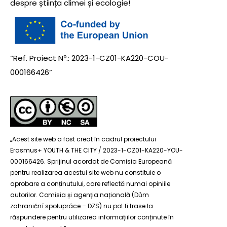
despre știința climei și ecologie!
“Ref. Proiect Nº.: 2023-1-CZ01-KA220-COU-
000166426”
„Acest site web a fost creat în cadrul proiectului
Erasmus+ YOUTH & THE CITY / 2023-1-CZ01-KA220-YOU-
000166426. Sprijinul acordat de Comisia Europeană
pentru realizarea acestui site web nu constituie o
aprobare a conținutului, care reflectă numai opiniile
autorilor. Comisia și agenția națională (Dům
zahraniční spolupráce – DZS) nu pot fi trase la
răspundere pentru utilizarea informațiilor conținute în