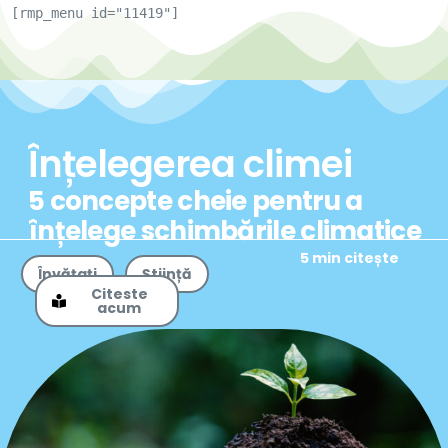
[rmp_menu id="11419"]
Înțelegerea climei
5 concepte cheie pentru a
înțelege schimbările climatice
5 min citește
Învățați
Știință
Citeste
acum