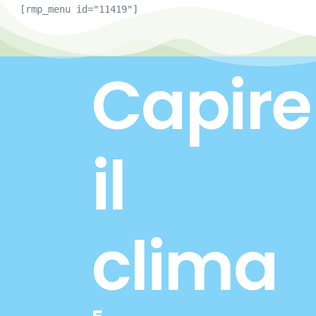
[rmp_menu id="11419"]
Capire
il
clima