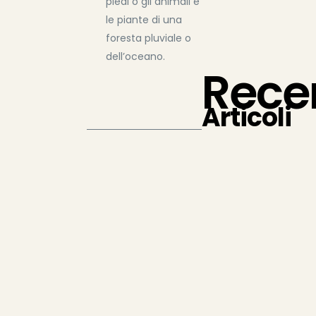
piedi o gli animali e
le piante di una
foresta pluviale o
dell’oceano.
Rece
Articoli