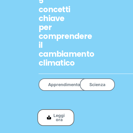
5
concetti
chiave
per
comprendere
il
cambiamento
climatico
Apprendimento
Scienza
Leggi
ora