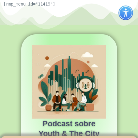
[rmp_menu id="11419"]
Mal podemos esperar para que você ouça!
Youth & the City
🎙️🔊
Projeto de proteção ambiental que visa incentivar os
municípios a colaborar com os jovens para desenvolver
cidades verdes inteligentes e sustentáveis.
Podcast sobre
Youth & The City