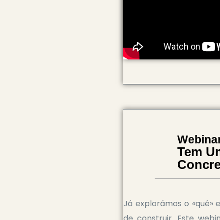
Webinar
Tem Um
Concre
Já explorámos o «quê» e
de construir. Este webi