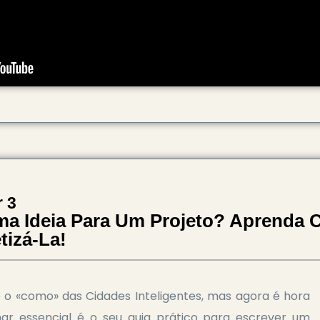
 3
a Ideia Para Um Projeto? Aprenda
tizá-La!
 o «como» das Cidades Inteligentes, mas agora é hora
nar essencial é o seu guia prático para escrever um