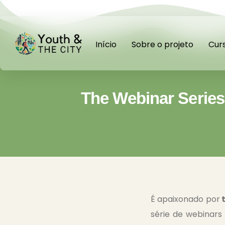
Início
Sobre o projeto
Cur
The Webinar Serie
É apaixonado por
t
série de webinars