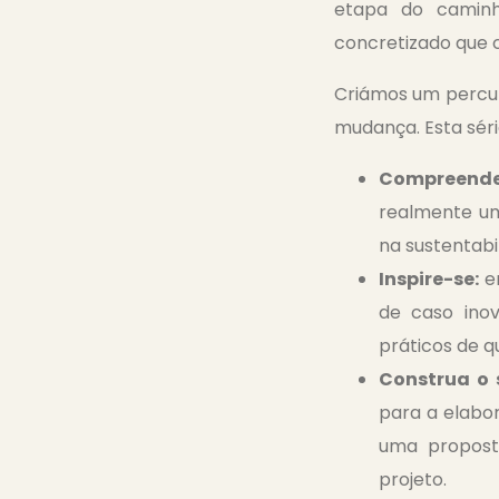
etapa do caminh
concretizado que 
Criámos um percur
mudança. Esta séri
Compreende
realmente um
na sustentabi
Inspire-se:
em
de caso ino
práticos de q
Construa o 
para a elabor
uma propost
projeto.