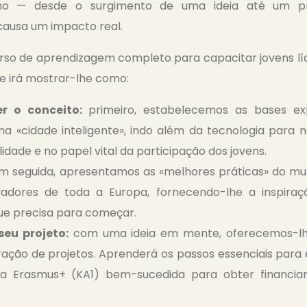
o — desde o surgimento de uma ideia até um pr
causa um impacto real.
so de aprendizagem completo para capacitar jovens lí
e irá mostrar-lhe como:
r o conceito:
primeiro, estabelecemos as bases ex
a «cidade inteligente», indo além da tecnologia para
lidade e no papel vital da participação dos jovens.
 seguida, apresentamos as «melhores práticas» do mu
vadores de toda a Europa, fornecendo-lhe a inspira
ue precisa para começar.
seu projeto:
com uma ideia em mente, oferecemos-lh
ação de projetos. Aprenderá os passos essenciais para e
a Erasmus+ (KA1) bem-sucedida para obter financia