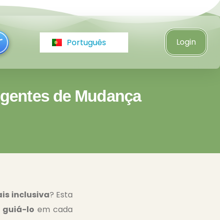
Italiano
Türkçe
Login
Português
Čeština
Agentes de Mudança
is inclusiva
? Esta
 guiá-lo
em cada