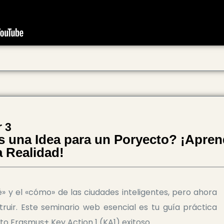
 3
s una Idea para un Poryecto? ¡Apr
a Realidad!
» y el «cómo» de las ciudades inteligentes, pero ahora
uir. Este seminario web esencial es tu guía práctica
o Erasmus+ Key Action 1 (KA1) exitoso.