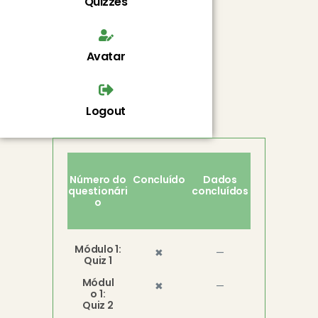
Quizzes
Avatar
Logout
Número do
Concluído
Dados
questionári
concluídos
o
Módulo 1:
✖
—
Quiz 1
Módul
✖
—
o 1:
Quiz 2