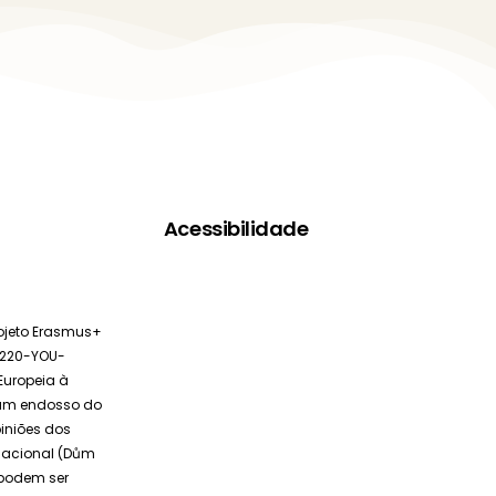
Acessibilidade
rojeto Erasmus+
A220-YOU-
Europeia à
i um endosso do
piniões dos
Nacional (Dům
 podem ser