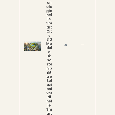
cn
olo
gia
nel
le
Sm
art
Cit
y
3.0
Mo
✖
—
dul
o
4:
So
ste
nib
ilit
à e
Sol
uzi
oni
Ver
di
nel
le
Sm
art