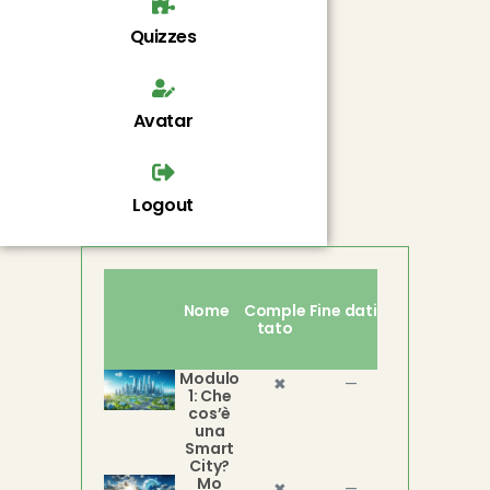
Quizzes
Avatar
Logout
Nome
Comple
Fine dati
tato
Modulo
✖
—
1: Che
cos’è
una
Smart
City?
Mo
✖
—