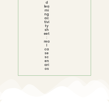
d
lea
rni
ng
ac
tivi
ty
sh
eet
:
rea
l
ca
se
sc
en
ari
os